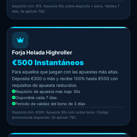
Depósito mín. €15. Apuesta 30x sobre depósito + bono. Validez 7
días. Se aplican T&C.
Forja Helada Highroller
€500 Instantáneos
Para aquellos que juegan con las apuestas más altas.
Deposita €300 o más y recibe 100% hasta €500 con
requisitos de apuesta reducidos.
Requisito de apuesta más bajo 30x
Disponible cada 7 días
Período de validez del bono de 3 días
Depósito mín. €300. Apuesta 30x solo sobre bono. Código
promocional requerido. Se aplican T&C.