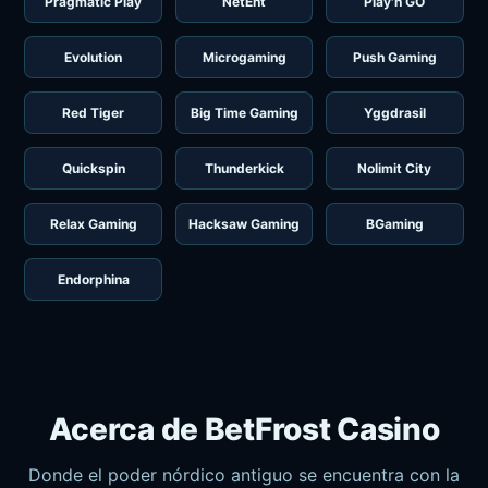
Pragmatic Play
NetEnt
Play'n GO
Evolution
Microgaming
Push Gaming
Red Tiger
Big Time Gaming
Yggdrasil
Quickspin
Thunderkick
Nolimit City
Relax Gaming
Hacksaw Gaming
BGaming
Endorphina
Acerca de BetFrost Casino
Donde el poder nórdico antiguo se encuentra con la