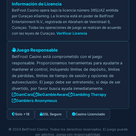
Información de Licencia
BetFrost Casino opera bajo la licencia número 365/JAZ emitida
por Curaçao eGaming. La licencia está en poder de BetFrost
Entertainment N.V., registrada en Abraham de Veerstraat 9,
Curaçao. Todas las operaciones de juego se realizan de acuerdo
con las leyes de Curaçao.
Verificar Licencia
Juego Responsable
BetFrost Casino está comprometido con el juego
responsable. Proporcionamos herramientas para ayudarte a
mantener el control, incluyendo límites de depósito, límites
de pérdidas, límites de tiempo de sesión y opciones de
autoexclusión. El juego debe ser entretenido; si deja de ser
divertido, por favor busca ayuda inmediatamente.
GamCare
BeGambleAware
Gambling Therapy
Gamblers Anonymous
Solo +18
SSL Seguro
Casino Licenciado
© 2024 BetFrost Casino. Todos los derechos reservados. El juego puede
ser adictivo. Juega con responsabilidad.