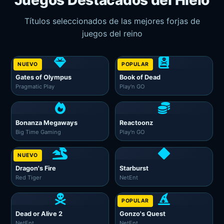
Juegos Destacados del Hielo
Títulos seleccionados de las mejores forjas de
juegos del reino
NUEVO
POPULAR
Gates of Olympus
Book of Dead
Pragmatic Play
Play'n GO
Bonanza Megaways
Reactoonz
Big Time Gaming
Play'n GO
NUEVO
Dragon's Fire
Starburst
Red Tiger
NetEnt
POPULAR
Dead or Alive 2
Gonzo's Quest
NetEnt
NetEnt