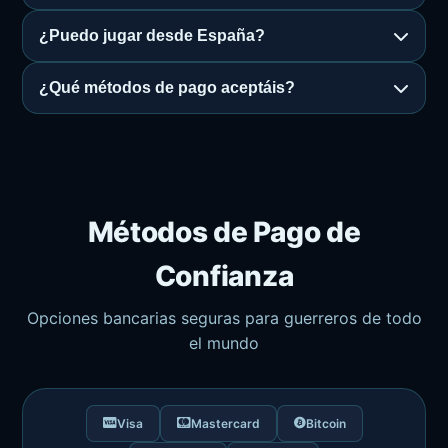
¿Puedo jugar desde España?
¿Qué métodos de pago aceptáis?
Métodos de Pago de
Confianza
Opciones bancarias seguras para guerreros de todo
el mundo
Visa
Mastercard
Bitcoin