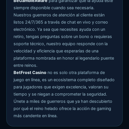
BeGambleAware
para garantizar que la ayuda esté
siempre disponible cuando sea necesaria.
Nuestros guerreros de atención al cliente están
listos 24/7/365 a través de chat en vivo y correo
electrónico. Ya sea que necesites ayuda con un
retiro, tengas preguntas sobre un bono o requieras
soporte técnico, nuestro equipo responde con la
velocidad y eficiencia que esperarías de una
plataforma nombrada en honor al legendario puente
entre reinos.
BetFrost Casino
no es solo otra plataforma de
juego en línea, es un ecosistema completo diseñado
para jugadores que exigen excelencia, valoran su
tiempo y se niegan a comprometer la seguridad.
Únete a miles de guerreros que ya han descubierto
por qué el reino helado ofrece la acción de gaming
más candente en línea.