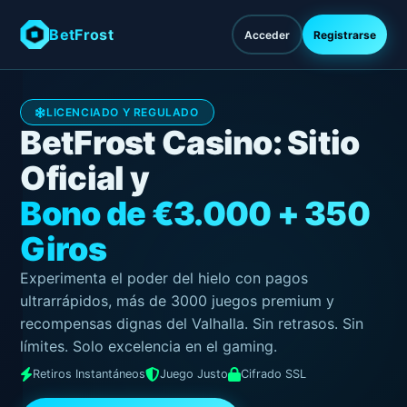
BetFrost
Acceder
Registrarse
LICENCIADO Y REGULADO
BetFrost Casino: Sitio
Oficial y
Bono de €3.000 + 350
Giros
Experimenta el poder del hielo con pagos
ultrarrápidos, más de 3000 juegos premium y
recompensas dignas del Valhalla. Sin retrasos. Sin
límites. Solo excelencia en el gaming.
Retiros Instantáneos
Juego Justo
Cifrado SSL