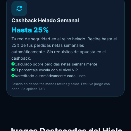
Cashback Helado Semanal
Hasta 25%
Tu red de seguridad en el reino helado. Recibe hasta el
25% de tus pérdidas netas semanales
automáticamente. Sin requisitos de apuesta en el
cashback.
Calculado sobre pérdidas netas semanalmente
El porcentaje escala con el nivel VIP
Acreditado automáticamente cada lunes
Basado en depósitos menos retiros y saldo. Excluye juego con
bono. Se aplican T&C.